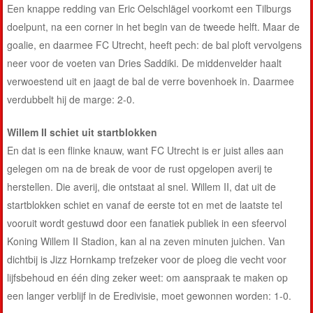
Een knappe redding van Eric Oelschlägel voorkomt een Tilburgs
doelpunt, na een corner in het begin van de tweede helft. Maar de
goalie, en daarmee FC Utrecht, heeft pech: de bal ploft vervolgens
neer voor de voeten van Dries Saddiki. De middenvelder haalt
verwoestend uit en jaagt de bal de verre bovenhoek in. Daarmee
verdubbelt hij de marge: 2-0.
Willem II schiet uit startblokken
En dat is een flinke knauw, want FC Utrecht is er juist alles aan
gelegen om na de break de voor de rust opgelopen averij te
herstellen. Die averij, die ontstaat al snel. Willem II, dat uit de
startblokken schiet en vanaf de eerste tot en met de laatste tel
vooruit wordt gestuwd door een fanatiek publiek in een sfeervol
Koning Willem II Stadion, kan al na zeven minuten juichen. Van
dichtbij is Jizz Hornkamp trefzeker voor de ploeg die vecht voor
lijfsbehoud en één ding zeker weet: om aanspraak te maken op
een langer verblijf in de Eredivisie, moet gewonnen worden: 1-0.