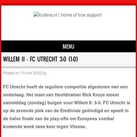
MENU
Skip to content
WILLEM II – FC UTRECHT 3-0 (1-0)
Posted on
15 mei 2022
by
FC Utrecht heeft de reguliere competitie afgesloten met een
nederlaag. Het team van Hoofdtrainer Rick Kruys moest
vanmiddag (zondag) buigen voor Willem II: 3-0. FC Utrecht is
op de zevende plek van de Eredivisie geëindigd en speelt in
de halve finale van de play-offs om Europees voetbal
komende week twee keer tegen Vitesse.