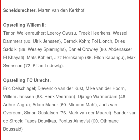
Scheidsrechter:
Martin van den Kerkhof.
Opstelling Willem II:
Timon Wellenreuther; Leeroy Owusu, Freek Heerkens, Wessel
Dammers (80. Ulrik Jenssen), Derrick Köhn; Pol Llonch, Dries
Saddiki (86. Wesley Spieringhs), Daniel Crowley (80. Abdenasser
El Khayati); Mats Köhlert, Jizz Hornkamp (86. Elton Kabangu), Max
Svensson (72. Kilian Ludewig).
Opstelling FC Utrecht:
Eric Oelschlägel; Djevencio van der Kust, Mike van der Hoorn,
Willem Janssen (68. Henk Veerman), Django Warmerdam (46.
Arthur Zagre); Adam Maher (60. Mimoun Mahi), Joris van
Overeem, Simon Gustafson (76. Mark van der Maarel), Sander van
de Streek; Tasos Douvikas, Pontus Almqvist (60. Othmane
Boussaid)