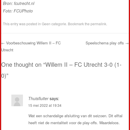
Bron: fcutrecht.nl
Foto: FCUPhoto
This entry was posted in
Geen categorie
. Bookmark the
permalink
.
←
Voorbeschouwing Willem II – FC
Speelschema play offs
→
Utrecht
Post navigation
One thought on “
Willem II – FC Utrecht 3-0 (1-
0)
”
Thuisfluiter
says:
15 mei 2022 at 19:34
Wat een schandalige afsluiting van dit seizoen. Dit elftal
heeft niet de mentaliteit voor de play-offs. Waardeloos.