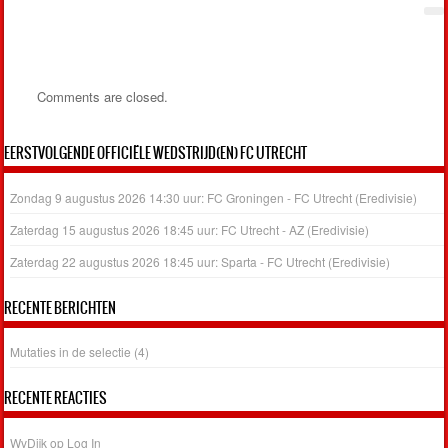
Comments are closed.
EERSTVOLGENDE OFFICIËLE WEDSTRIJD(EN) FC UTRECHT
Zondag 9 augustus 2026 14:30 uur: FC Groningen - FC Utrecht (Eredivisie)
Zaterdag 15 augustus 2026 18:45 uur: FC Utrecht - AZ (Eredivisie)
Zaterdag 22 augustus 2026 18:45 uur: Sparta - FC Utrecht (Eredivisie)
RECENTE BERICHTEN
Mutaties in de selectie (4)
RECENTE REACTIES
WvDijk
op
Log In