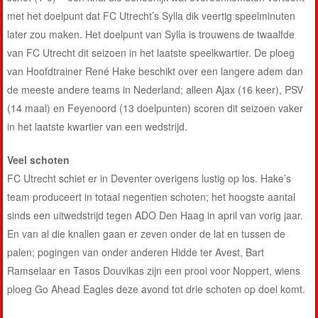
met het doelpunt dat FC Utrecht’s Sylla dik veertig speelminuten
later zou maken. Het doelpunt van Sylla is trouwens de twaalfde
van FC Utrecht dit seizoen in het laatste speelkwartier. De ploeg
van Hoofdtrainer René Hake beschikt over een langere adem dan
de meeste andere teams in Nederland; alleen Ajax (16 keer), PSV
(14 maal) en Feyenoord (13 doelpunten) scoren dit seizoen vaker
in het laatste kwartier van een wedstrijd.
Veel schoten
FC Utrecht schiet er in Deventer overigens lustig op los. Hake’s
team produceert in totaal negentien schoten; het hoogste aantal
sinds een uitwedstrijd tegen ADO Den Haag in april van vorig jaar.
En van al die knallen gaan er zeven onder de lat en tussen de
palen; pogingen van onder anderen Hidde ter Avest, Bart
Ramselaar en Tasos Douvikas zijn een prooi voor Noppert, wiens
ploeg Go Ahead Eagles deze avond tot drie schoten op doel komt.