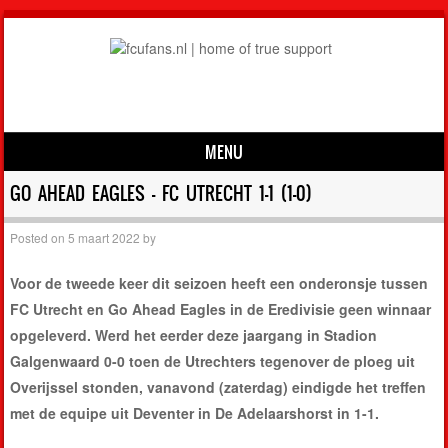
MENU
Skip to content
GO AHEAD EAGLES – FC UTRECHT 1-1 (1-0)
Posted on
5 maart 2022
by
Voor de tweede keer dit seizoen heeft een onderonsje tussen
FC Utrecht en Go Ahead Eagles in de Eredivisie geen winnaar
opgeleverd. Werd het eerder deze jaargang in Stadion
Galgenwaard 0-0 toen de Utrechters tegenover de ploeg uit
Overijssel stonden, vanavond (zaterdag) eindigde het treffen
met de equipe uit Deventer in De Adelaarshorst in 1-1.