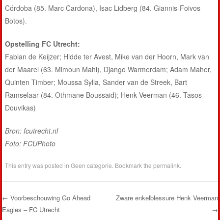
Córdoba (85. Marc Cardona), Isac Lidberg (84. Giannis-Foivos
Botos).
Opstelling FC Utrecht:
Fabian de Keijzer; Hidde ter Avest, Mike van der Hoorn, Mark van
der Maarel (63. Mimoun Mahi), Django Warmerdam; Adam Maher,
Quinten Timber; Moussa Sylla, Sander van de Streek, Bart
Ramselaar (84. Othmane Boussaid); Henk Veerman (46. Tasos
Douvikas)
Bron: fcutrecht.nl
Foto: FCUPhoto
This entry was posted in
Geen categorie
. Bookmark the
permalink
.
←
Voorbeschouwing Go Ahead
Zware enkelblessure Henk Veerman
Eagles – FC Utrecht
→
Post navigation