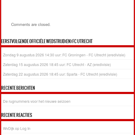
Comments are closed.
EERSTVOLGENDE OFFICIËLE WEDSTRIJD(EN) FC UTRECHT
Zondag 9 augustus 2026 14:30 uur: FC Groningen - FC Utrecht (eredivisie)
Zaterdag 15 augustus 2026 18:45 uur: FC Utrecht - AZ (eredivisie)
Zaterdag 22 augustus 2026 18:45 uur: Sparta - FC Utrecht (eredivisie)
RECENTE BERICHTEN
De rugnummers voor het nieuwe seizoen
RECENTE REACTIES
WvDijk
op
Log In