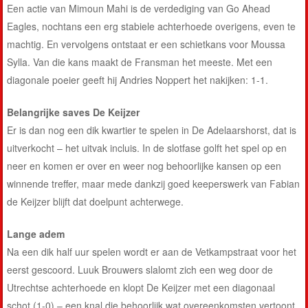
Een actie van Mimoun Mahi is de verdediging van Go Ahead
Eagles, nochtans een erg stabiele achterhoede overigens, even te
machtig. En vervolgens ontstaat er een schietkans voor Moussa
Sylla. Van die kans maakt de Fransman het meeste. Met een
diagonale poeier geeft hij Andries Noppert het nakijken: 1-1.
Belangrijke saves De Keijzer
Er is dan nog een dik kwartier te spelen in De Adelaarshorst, dat is
uitverkocht – het uitvak incluis. In de slotfase golft het spel op en
neer en komen er over en weer nog behoorlijke kansen op een
winnende treffer, maar mede dankzij goed keeperswerk van Fabian
de Keijzer blijft dat doelpunt achterwege.
Lange adem
Na een dik half uur spelen wordt er aan de Vetkampstraat voor het
eerst gescoord. Luuk Brouwers slalomt zich een weg door de
Utrechtse achterhoede en klopt De Keijzer met een diagonaal
schot (1-0) – een knal die behoorlijk wat overeenkomsten vertoont