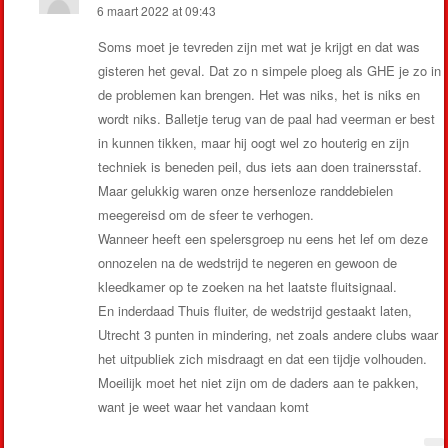
6 maart 2022 at 09:43
Soms moet je tevreden zijn met wat je krijgt en dat was
gisteren het geval. Dat zo n simpele ploeg als GHE je zo in
de problemen kan brengen. Het was niks, het is niks en
wordt niks. Balletje terug van de paal had veerman er best
in kunnen tikken, maar hij oogt wel zo houterig en zijn
techniek is beneden peil, dus iets aan doen trainersstaf.
Maar gelukkig waren onze hersenloze randdebielen
meegereisd om de sfeer te verhogen.
Wanneer heeft een spelersgroep nu eens het lef om deze
onnozelen na de wedstrijd te negeren en gewoon de
kleedkamer op te zoeken na het laatste fluitsignaal.
En inderdaad Thuis fluiter, de wedstrijd gestaakt laten,
Utrecht 3 punten in mindering, net zoals andere clubs waar
het uitpubliek zich misdraagt en dat een tijdje volhouden.
Moeilijk moet het niet zijn om de daders aan te pakken,
want je weet waar het vandaan komt