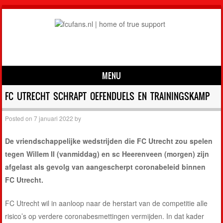
MENU
Skip to content
FC UTRECHT SCHRAPT OEFENDUELS EN TRAININGSKAMP
Posted on
7 januari 2022
by
De vriendschappelijke wedstrijden die FC Utrecht zou spelen
tegen Willem II (vanmiddag) en sc Heerenveen (morgen) zijn
afgelast als gevolg van aangescherpt coronabeleid binnen
FC Utrecht.
FC Utrecht wil in aanloop naar de herstart van de competitie alle
risico’s op verdere coronabesmettingen vermijden. In dat kader