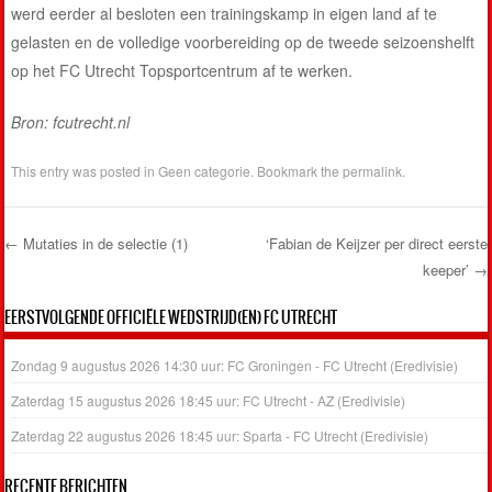
werd eerder al besloten een trainingskamp in eigen land af te
gelasten en de volledige voorbereiding op de tweede seizoenshelft
op het FC Utrecht Topsportcentrum af te werken.
Bron: fcutrecht.nl
This entry was posted in
Geen categorie
. Bookmark the
permalink
.
←
Mutaties in de selectie (1)
‘Fabian de Keijzer per direct eerste
keeper’
→
Post navigation
EERSTVOLGENDE OFFICIËLE WEDSTRIJD(EN) FC UTRECHT
Zondag 9 augustus 2026 14:30 uur: FC Groningen - FC Utrecht (Eredivisie)
Zaterdag 15 augustus 2026 18:45 uur: FC Utrecht - AZ (Eredivisie)
Zaterdag 22 augustus 2026 18:45 uur: Sparta - FC Utrecht (Eredivisie)
RECENTE BERICHTEN