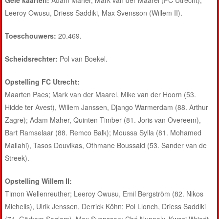
Leeroy Owusu, Driess Saddiki, Max Svensson (Willem II).
Toeschouwers:
20.469.
Scheidsrechter:
Pol van Boekel.
Opstelling FC Utrecht:
Maarten Paes; Mark van der Maarel, Mike van der Hoorn (53.
Hidde ter Avest), Willem Janssen, Django Warmerdam (88. Arthur
Zagre); Adam Maher, Quinten Timber (81. Joris van Overeem),
Bart Ramselaar (88. Remco Balk); Moussa Sylla (81. Mohamed
Mallahi), Tasos Douvikas, Othmane Boussaid (53. Sander van de
Streek).
Opstelling Willem II:
Timon Wellenreuther; Leeroy Owusu, Emil Bergström (82. Nikos
Michelis), Ulrik Jenssen, Derrick Köhn; Pol Llonch, Driess Saddiki
(74. Görkem Saglam), Max Svensson; Ché Nunnely, Kwasi Wriedt