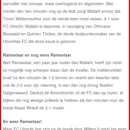
aanvaller niet zomaar, maar overtuigend en afgemeten. Met
minder dan tien minuten nog op de klok zorgt Mallahi ervoor dat
Timon Wellenreuther voor de vierde keer moet vissen: 4-1 voor
FC Utrecht. Mallahi is daarmee, in navolging van Othmane
Boussaid en Quinten Timber, de derde doelpuntenmaker van de
Utrechtse FC die deze eeuw is geboren.
Ramselaar en nog eens Ramselaar
Bart Ramselaar, een paar jaar ouder dan Mallahi, heeft zijn vizier
zo mogelijk nog scherper staan dan de invaller. De middenvelder
knalt na tien minuten de 1-0 binnen en neemt een kwartier later
ook de 2-0 voor zijn rekening, in een dan nog droog Stadion
Galgenwaard. Dankzij de Amersfoorter zit de FC dan op rozen, al
blijken die nog akelige prikkels te hebben als tien minuten voor de
break Kwasi Wriedt de 2-1 maakt.
En weer Ramselaar!
Maar FC Utrecht laat zich na de break door Willem II noch het weer