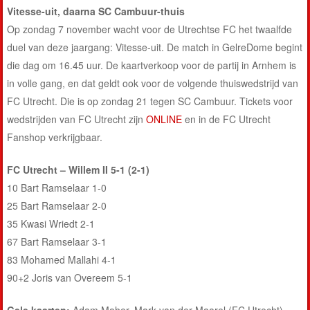
Vitesse-uit, daarna SC Cambuur-thuis
Op zondag 7 november wacht voor de Utrechtse FC het twaalfde
duel van deze jaargang: Vitesse-uit. De match in GelreDome begint
die dag om 16.45 uur. De kaartverkoop voor de partij in Arnhem is
in volle gang, en dat geldt ook voor de volgende thuiswedstrijd van
FC Utrecht. Die is op zondag 21 tegen SC Cambuur. Tickets voor
wedstrijden van FC Utrecht zijn
ONLINE
en in de FC Utrecht
Fanshop verkrijgbaar.
FC Utrecht – Willem II 5-1 (2-1)
10 Bart Ramselaar 1-0
25 Bart Ramselaar 2-0
35 Kwasi Wriedt 2-1
67 Bart Ramselaar 3-1
83 Mohamed Mallahi 4-1
90+2 Joris van Overeem 5-1
Gele kaarten:
Adam Maher, Mark van der Maarel (FC Utrecht),