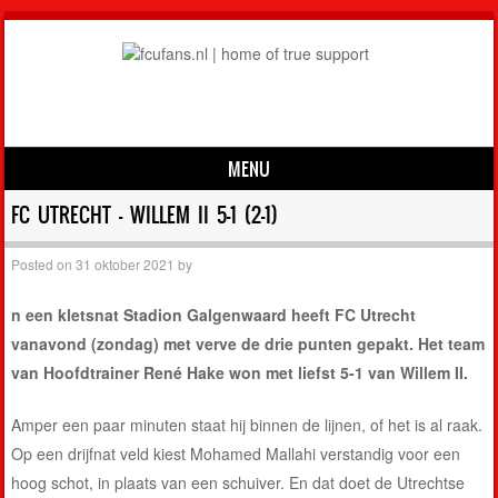
MENU
Skip to content
FC UTRECHT – WILLEM II 5-1 (2-1)
Posted on
31 oktober 2021
by
n een kletsnat Stadion Galgenwaard heeft FC Utrecht
vanavond (zondag) met verve de drie punten gepakt. Het team
van Hoofdtrainer René Hake won met liefst 5-1 van Willem II.
Amper een paar minuten staat hij binnen de lijnen, of het is al raak.
Op een drijfnat veld kiest Mohamed Mallahi verstandig voor een
hoog schot, in plaats van een schuiver. En dat doet de Utrechtse