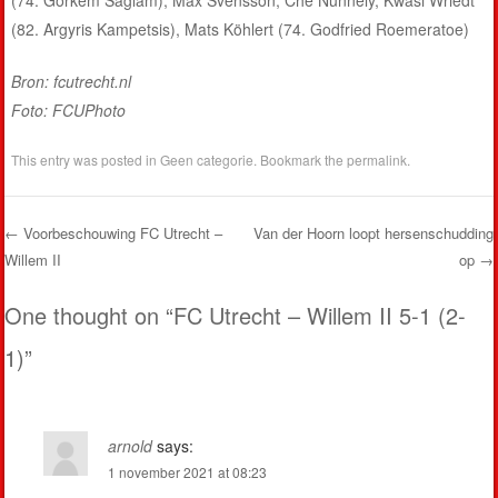
(82. Argyris Kampetsis), Mats Köhlert (74. Godfried Roemeratoe)
Bron: fcutrecht.nl
Foto: FCUPhoto
This entry was posted in
Geen categorie
. Bookmark the
permalink
.
←
Voorbeschouwing FC Utrecht –
Van der Hoorn loopt hersenschudding
Willem II
op
→
Post navigation
One thought on “
FC Utrecht – Willem II 5-1 (2-
1)
”
arnold
says:
1 november 2021 at 08:23