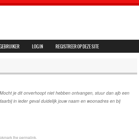
GEBRUIKER
LOG IN
REGISTREER OP DEZE SITE
ocht je dit onverhoopt niet hebben ontvangen, stuur dan ajb een
aarbij in ieder geval duidelijk jouw naam en woonadres en bij
ookmark the
permalink
.