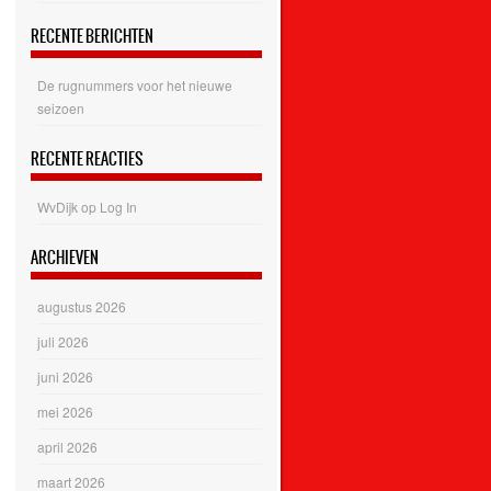
RECENTE BERICHTEN
De rugnummers voor het nieuwe
seizoen
RECENTE REACTIES
WvDijk
op
Log In
ARCHIEVEN
augustus 2026
juli 2026
juni 2026
mei 2026
april 2026
maart 2026