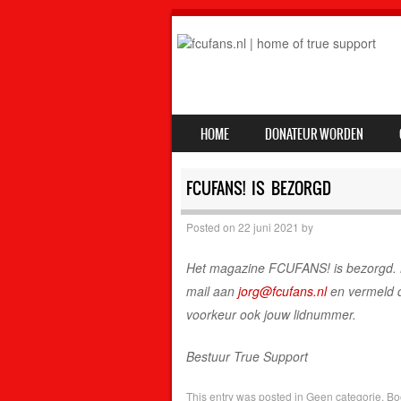
SKIP TO CONTENT
HOME
DONATEUR WORDEN
MENU
FCUFANS! IS BEZORGD
Posted on
22 juni 2021
by
Het magazine FCUFANS! is bezorgd. M
mail aan
jorg@fcufans.nl
en vermeld d
voorkeur ook jouw lidnummer.
Bestuur True Support
This entry was posted in
Geen categorie
. B