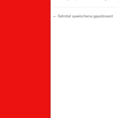
←
Definitief speelschema gepubliceerd
Post navigation