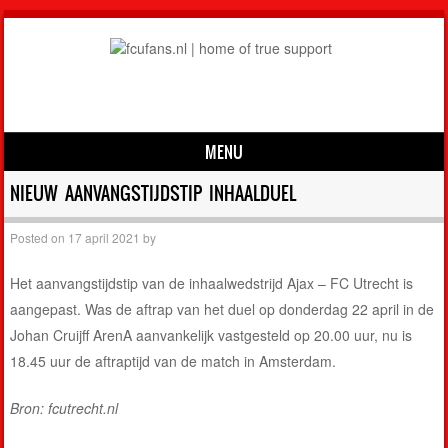
MENU
Skip to content
NIEUW AANVANGSTIJDSTIP INHAALDUEL
Posted on
17 april 2021
by
Het aanvangstijdstip van de inhaalwedstrijd Ajax – FC Utrecht is
aangepast. Was de aftrap van het duel op donderdag 22 april in de
Johan Cruijff ArenA aanvankelijk vastgesteld op 20.00 uur, nu is
18.45 uur de aftraptijd van de match in Amsterdam.
Bron: fcutrecht.nl