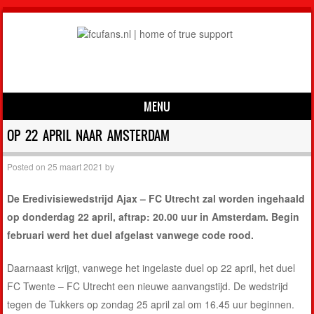
MENU
Skip to content
OP 22 APRIL NAAR AMSTERDAM
Posted on
25 maart 2021
by
De Eredivisiewedstrijd Ajax – FC Utrecht zal worden ingehaald
op donderdag 22 april, aftrap: 20.00 uur in Amsterdam. Begin
februari werd het duel afgelast vanwege code rood.
Daarnaast krijgt, vanwege het ingelaste duel op 22 april, het duel
FC Twente – FC Utrecht een nieuwe aanvangstijd. De wedstrijd
tegen de Tukkers op zondag 25 april zal om 16.45 uur beginnen.