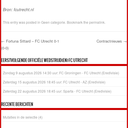
Bron: fcutrecht.nl
This entry was posted in
Geen categorie
. Bookmark the
permalink
.
←
Fortuna Sittard – FC Utrecht 0-1
Contractnieuws
→
(0-0)
Post navigation
EERSTVOLGENDE OFFICIËLE WEDSTRIJD(EN) FC UTRECHT
Zondag 9 augustus 2026 14:30 uur: FC Groningen - FC Utrecht (Eredivisie)
Zaterdag 15 augustus 2026 18:45 uur: FC Utrecht - AZ (Eredivisie)
Zaterdag 22 augustus 2026 18:45 uur: Sparta - FC Utrecht (Eredivisie)
RECENTE BERICHTEN
Mutaties in de selectie (4)