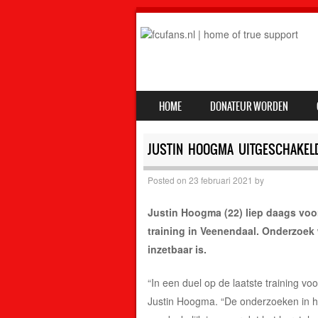
SKIP TO CONTENT
HOME
DONATEUR WORDEN
MENU
JUSTIN HOOGMA UITGESCHAKEL
Posted on
23 februari 2021
by
Justin Hoogma (22) liep daags voor
training in Veenendaal. Onderzoek
inzetbaar is.
“In een duel op de laatste training vo
Justin Hoogma. “De onderzoeken in h