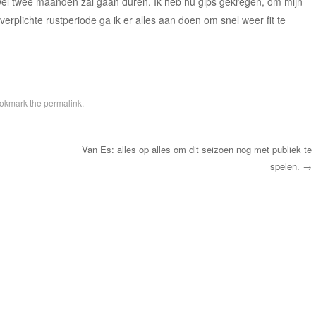
l wel twee maanden zal gaan duren. Ik heb nu gips gekregen, om mijn
verplichte rustperiode ga ik er alles aan doen om snel weer fit te
ookmark the
permalink
.
Van Es: alles op alles om dit seizoen nog met publiek te
spelen.
→