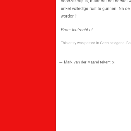
noodzakelijk is, maar dat het herste
enkel volledige rust te gunnen. Na de 
worden!”
Bron: fcutrecht.nl
This entry was posted in
Geen categorie
. B
←
Mark van der Maarel tekent bij
Post navigation