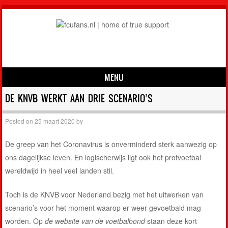
MENU
Skip to content
DE KNVB WERKT AAN DRIE SCENARIO’S
Posted on
25 maart 2020
by
De greep van het Coronavirus is onverminderd sterk aanwezig op
ons dagelijkse leven. En logischerwijs ligt ook het profvoetbal
wereldwijd in heel veel landen stil.
Toch is de KNVB voor Nederland bezig met het uitwerken van
scenario’s voor het moment waarop er weer gevoetbald mag
worden. Op
de website van de voetbalbond
staan deze kort