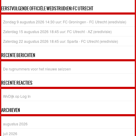
EERSTVOLGENDE OFFICIËLE WEDSTRIJD(EN) FC UTRECHT
Zondag 9 augustus 2026 14:30 uur: FC Groningen - FC Utrecht (eredivisie)
Zaterdag 15 augustus 2026 18:45 uur: FC Utrecht - AZ (eredivisie)
Zaterdag 22 augustus 2026 18:45 uur: Sparta - FC Utrecht (eredivisie)
RECENTE BERICHTEN
De rugnummers voor het nieuwe seizoen
RECENTE REACTIES
WvDijk
op
Log In
ARCHIEVEN
augustus 2026
juli 2026