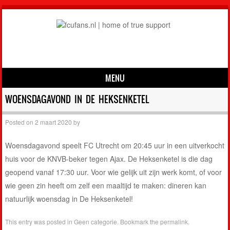
MENU
Skip to content
WOENSDAGAVOND IN DE HEKSENKETEL
Posted on
2 maart 2020
by
Woensdagavond speelt FC Utrecht om 20:45 uur in een uitverkocht
huis voor de KNVB-beker tegen Ajax. De Heksenketel is die dag
geopend vanaf 17:30 uur. Voor wie gelijk uit zijn werk komt, of voor
wie geen zin heeft om zelf een maaltijd te maken: dineren kan
natuurlijk woensdag in De Heksenketel!
This entry was posted in
Geen categorie
. Bookmark the
permalink
.