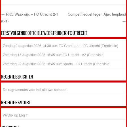
←
RKC Waakwijk – FC Utrecht 2-1
Competitieduel tegen Ajax herpland
(0-1)
→
Post navigation
EERSTVOLGENDE OFFICIËLE WEDSTRIJD(EN) FC UTRECHT
Zondag 9 augustus 2026 14:30 uur: FC Groningen - FC Utrecht (Eredivisie)
Zaterdag 15 augustus 2026 18:45 uur: FC Utrecht - AZ (Eredivisie)
Zaterdag 22 augustus 2026 18:45 uur: Sparta - FC Utrecht (Eredivisie)
RECENTE BERICHTEN
De rugnummers voor het nieuwe seizoen
RECENTE REACTIES
WvDijk
op
Log In