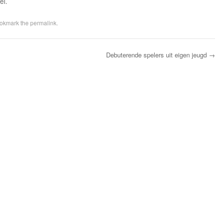
el.
ookmark the
permalink
.
Debuterende spelers uit eigen jeugd
→