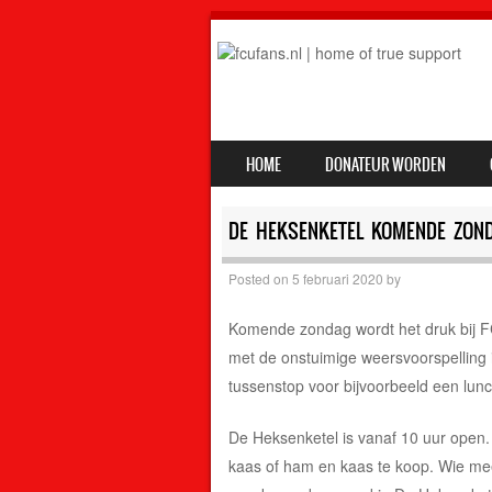
SKIP TO CONTENT
HOME
DONATEUR WORDEN
MENU
DE HEKSENKETEL KOMENDE ZON
Posted on
5 februari 2020
by
Komende zondag wordt het druk bij FC 
met de onstuimige weersvoorspelling 
tussenstop voor bijvoorbeeld een lunch
De Heksenketel is vanaf 10 uur open. 
kaas of ham en kaas te koop. Wie mee