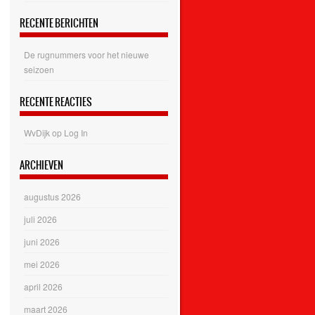
RECENTE BERICHTEN
De rugnummers voor het nieuwe
seizoen
RECENTE REACTIES
WvDijk
op
Log In
ARCHIEVEN
augustus 2026
juli 2026
juni 2026
mei 2026
april 2026
maart 2026