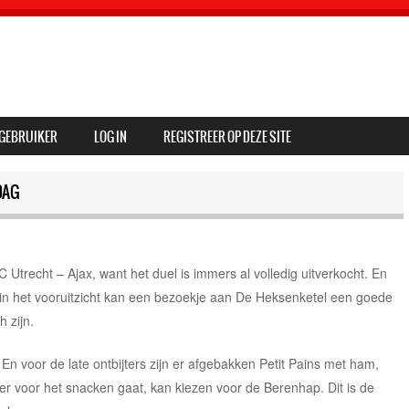
GEBRUIKER
LOG IN
REGISTREER OP DEZE SITE
DAG
Utrecht – Ajax, want het duel is immers al volledig uitverkocht. En
in het vooruitzicht kan een bezoekje aan De Heksenketel een goede
 zijn.
En voor de late ontbijters zijn er afgebakken Petit Pains met ham,
r voor het snacken gaat, kan kiezen voor de Berenhap. Dit is de