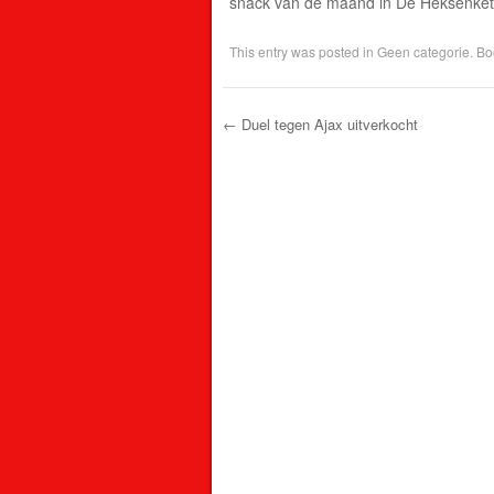
snack van de maand in De Heksenket
This entry was posted in
Geen categorie
. B
←
Duel tegen Ajax uitverkocht
Post navigation