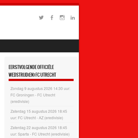
EERSTVOLGENDE OFFICIËLE
WEDSTRIJD(EN) FC UTRECHT
Zondag 9 augustus 2026 14:30 uur:
FC Groningen - FC Utrecht
(eredivisie)
Zaterdag 15 augustus 2026 18:45
uur: FC Utrecht - AZ (eredivisie)
Zaterdag 22 augustus 2026 18:45
uur: Sparta - FC Utrecht (eredivisie)