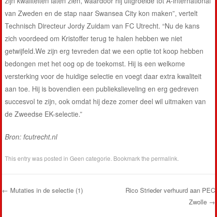
zijn kwaliteiten laten zien, waardoor hij uitgroeide tot A-international
van Zweden en de stap naar Swansea City kon maken”, vertelt
Technisch Directeur Jordy Zuidam van FC Utrecht. “Nu de kans
zich voordeed om Kristoffer terug te halen hebben we niet
getwijfeld.We zijn erg tevreden dat we een optie tot koop hebben
bedongen met het oog op de toekomst. Hij is een welkome
versterking voor de huidige selectie en voegt daar extra kwaliteit
aan toe. Hij is bovendien een publiekslieveling en erg gedreven
succesvol te zijn, ook omdat hij deze zomer deel wil uitmaken van
de Zweedse EK-selectie.”
Bron: fcutrecht.nl
This entry was posted in
Geen categorie
. Bookmark the
permalink
.
←
Mutaties in de selectie (1)
Rico Strieder verhuurd aan PEC
Zwolle
→
Post navigation