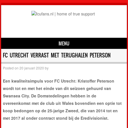
MENU
Skip to content
FC UTRECHT VERRAST MET TERUGHALEN PETERSON
Posted on
20 januari 2020
by
Een kwaliteitsimpuls voor FC Utrecht: Kristoffer Peterson
wordt tot en met het einde van dit seizoen gehuurd van
Swansea City. De Domstedelingen hebben in de
overeenkomst met de club uit Wales bovendien een optie tot
koop bedongen op de 25-jarige Zweed, die van 2014 tot en
met 2017 al onder contract stond bij de Eredivisionist.