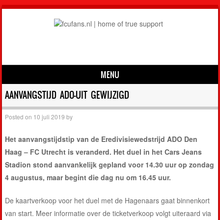
MENU
Skip to content
AANVANGSTIJD ADO-UIT GEWIJZIGD
Posted on
10 juli 2019
by
Het aanvangstijdstip van de Eredivisiewedstrijd ADO Den
Haag – FC Utrecht is veranderd. Het duel in het Cars Jeans
Stadion stond aanvankelijk gepland voor 14.30 uur op zondag
4 augustus, maar begint die dag nu om 16.45 uur.
De kaartverkoop voor het duel met de Hagenaars gaat binnenkort
van start. Meer informatie over de ticketverkoop volgt uiteraard via