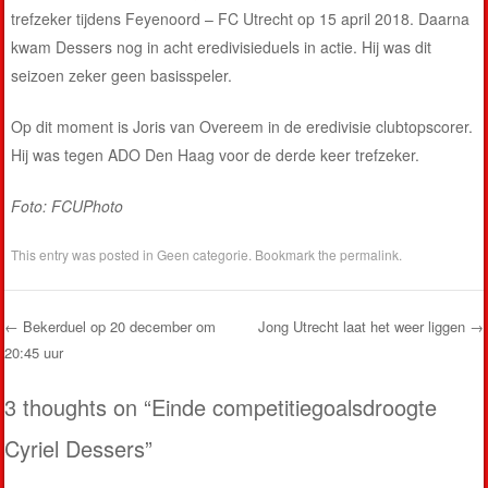
trefzeker tijdens Feyenoord – FC Utrecht op 15 april 2018. Daarna
kwam Dessers nog in acht eredivisieduels in actie. Hij was dit
seizoen zeker geen basisspeler.
Op dit moment is Joris van Overeem in de eredivisie clubtopscorer.
Hij was tegen ADO Den Haag voor de derde keer trefzeker.
Foto: FCUPhoto
This entry was posted in
Geen categorie
. Bookmark the
permalink
.
←
Bekerduel op 20 december om
Jong Utrecht laat het weer liggen
→
20:45 uur
Post navigation
3 thoughts on “
Einde competitiegoalsdroogte
Cyriel Dessers
”