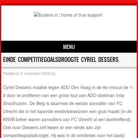
MENU
Skip to content
EINDE COMPETITIEGOALSDROOGTE CYRIEL DESSERS
Posted on
5 november 2018
by
Cyriel Dessers maakte tegen ADO Den Haag in de 8e minuut de 1-
0 door te profiteren van een grote fout van ADO-doelman Indy
Groothuizen. De Belg is daarmee de eerste aanvaller van FC
Utrecht die in het lopende eredivisieseizoen een goal maakt (in de
KNVB-beker waren aanvallers van FC Utrecht al wel doeltreffend).
Ook voor Dessers zelf kwam er een einde aan zijn
competitiegoalsdroogte. Hij was in de eredivisie voor het laatst