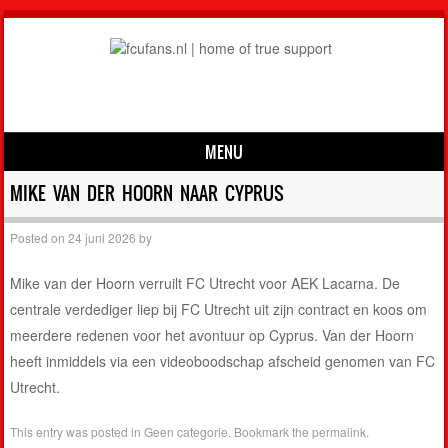
MENU
Skip to content
MIKE VAN DER HOORN NAAR CYPRUS
Posted on
24 juni 2026
by
Mike van der Hoorn verruilt FC Utrecht voor AEK Lacarna. De
centrale verdediger liep bij FC Utrecht uit zijn contract en koos om
meerdere redenen voor het avontuur op Cyprus. Van der Hoorn
heeft inmiddels via een videoboodschap afscheid genomen van FC
Utrecht.
This entry was posted in
Geen categorie
. Bookmark the
permalink
.