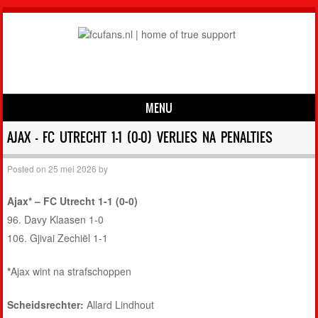
MENU
Skip to content
AJAX – FC UTRECHT 1-1 (0-0) VERLIES NA PENALTIES
Posted on
25 mei 2026
by
Ajax* – FC Utrecht 1-1 (0-0)
96. Davy Klaasen 1-0
106. Gjivai Zechiël 1-1
*
Ajax wint na strafschoppen
Scheidsrechter:
Allard Lindhout