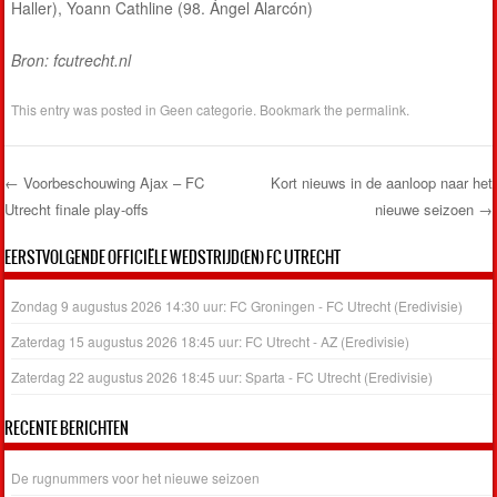
Haller), Yoann Cathline (98. Ángel Alarcón)
Bron: fcutrecht.nl
This entry was posted in
Geen categorie
. Bookmark the
permalink
.
←
Voorbeschouwing Ajax – FC
Kort nieuws in de aanloop naar het
Utrecht finale play-offs
nieuwe seizoen
→
Post navigation
EERSTVOLGENDE OFFICIËLE WEDSTRIJD(EN) FC UTRECHT
Zondag 9 augustus 2026 14:30 uur: FC Groningen - FC Utrecht (Eredivisie)
Zaterdag 15 augustus 2026 18:45 uur: FC Utrecht - AZ (Eredivisie)
Zaterdag 22 augustus 2026 18:45 uur: Sparta - FC Utrecht (Eredivisie)
RECENTE BERICHTEN
De rugnummers voor het nieuwe seizoen