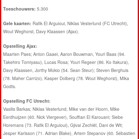
Toeschouwers:
5.300
Gele kaarten:
Rafik El Arguioui, Niklas Vesterlund (FC Utrecht),
Wout Weghorst, Davy Klaassen (Ajax).
Opstelling Ajax:
Maarten Paes; Anton Gaaei, Aaron Bouwman, Youri Baas (94.
Takehiro Tomiyasu), Lucas Rosa; Youri Regeer (86. Ko Itakura),
Davy Klaassen, Jorthy Mokio (54. Sean Steur); Steven Berghuis
(78. Maher Carrizo), Kasper Dolberg (78. Wout Weghorst), Mika
Godts.
Opstelling FC Utrecht:
Vasilis Barkas; Niklas Vesterlund, Mike van der Hoorn, Mike
Eerdhuijzen (60. Nick Viergever), Souffian El Karouani; Siebe
Horemans (73. Rafik El Arguioui), Gjivai Zechiël, Dani de Wit;
Jesper Karlsson (71. Adrian Blake), Artem Stepanov (60. Sébastien