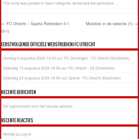
This entry was posted in
Geen categorie
. Bookmark the
permalink
.
←
FC Utrecht – Sparta Rotterdam 0-1
Mutaties in de selectie (1)
→
(0-1)
Post navigation
EERSTVOLGENDE OFFICIËLE WEDSTRIJD(EN) FC UTRECHT
Zondag 9 augustus 2026 14:30 uur: FC Groningen - FC Utrecht (Eredivisie)
Zaterdag 15 augustus 2026 18:45 uur: FC Utrecht - AZ (Eredivisie)
Zaterdag 22 augustus 2026 18:45 uur: Sparta - FC Utrecht (Eredivisie)
RECENTE BERICHTEN
De rugnummers voor het nieuwe seizoen
RECENTE REACTIES
WvDijk
op
Log In