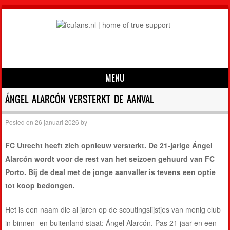
MENU
Skip to content
ÁNGEL ALARCÓN VERSTERKT DE AANVAL
Posted on
26 januari 2026
by
FC Utrecht heeft zich opnieuw versterkt. De 21-jarige Ángel
Alarcón wordt voor de rest van het seizoen gehuurd van FC
Porto. Bij de deal met de jonge aanvaller is tevens een optie
tot koop bedongen.
Het is een naam die al jaren op de scoutingslijstjes van menig club
in binnen- en buitenland staat: Ángel Alarcón. Pas 21 jaar en een