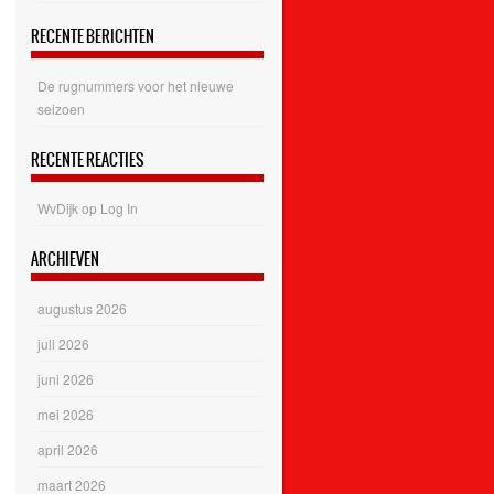
RECENTE BERICHTEN
De rugnummers voor het nieuwe
seizoen
RECENTE REACTIES
WvDijk
op
Log In
ARCHIEVEN
augustus 2026
juli 2026
juni 2026
mei 2026
april 2026
maart 2026