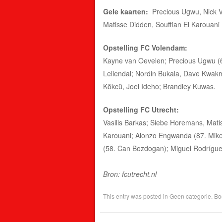
Gele kaarten:
Precious Ugwu, Nick V
Matisse Didden, Souffian El Karouani 
Opstelling FC Volendam:
Kayne van Oevelen; Precious Ugwu (
Leliendal; Nordin Bukala, Dave Kwakma
Kökcü, Joel Ideho; Brandley Kuwas.
Opstelling FC Utrecht:
Vasilis Barkas; Siebe Horemans, Matis
Karouani; Alonzo Engwanda (87. Mike v
(58. Can Bozdogan); Miguel Rodríguez
Bron: fcutrecht.nl
This entry was posted in
Geen categorie
. B