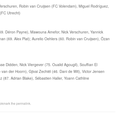
erschuren, Robin van Cruijsen (FC Volendam), Miguel Rodríguez,
(FC Utrecht)
69. Déron Payne), Mawouna Amefor, Nick Verschuren, Yannick
n (69. Alex Plat); Aurelio Oehlers (60. Robin van Cruijsen), Özan
se Didden, Nick Viergever (75. Oualid Agougil), Souffian El
an der Hoorn), Gjivai Zechiël (46. Dani de Wit), Victor Jensen
 (87. Adrian Blake), Sébastien Haller, Yoann Cathline
ookmark the
permalink
.