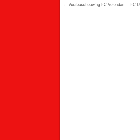
←
Voorbeschouwing FC Volendam – FC Ut
Post navigation