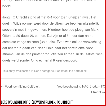
beeld.
Jong FC Utrecht stond al met 0-4 voor toen Sneijder inviel. Het
duel in Wijdewormer werd door de Utrechtse beolften uiteindelijk
soeverein met 1-4 gewonnen. Hierdoor heeft de ploeg van Mark
Otten na 20 duels 26 punten. Dat zijn er al 3 meer dan na het
complete vorige seizoen (38 duels). Even was ook de verwachting
dat het terug gaan van Noah Ohio naar het eerste elftal voor
afname van de doelpuntenproductie zou zorgen. In de laatste twee
duels werd zonder Ohio echter al 6 keer gescoord.
This entry was posted in
Geen categorie
. Bookmark the
permalink
.
←
Voorinschrijving Celtic-uit
Voorbeschouwing NAC Breda – FC
Utrecht
→
Post navigation
EERSTVOLGENDE OFFICIËLE WEDSTRIJD(EN) FC UTRECHT