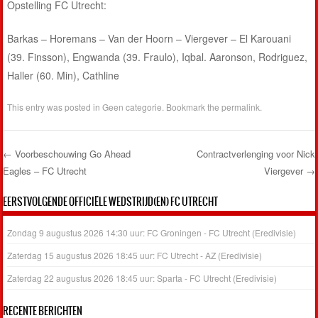
Opstelling FC Utrecht:
Barkas – Horemans – Van der Hoorn – Viergever – El Karouani
(39. Finsson), Engwanda (39. Fraulo), Iqbal. Aaronson, Rodriguez,
Haller (60. Min), Cathline
This entry was posted in
Geen categorie
. Bookmark the
permalink
.
←
Voorbeschouwing Go Ahead
Contractverlenging voor Nick
Eagles – FC Utrecht
Viergever
→
Post navigation
EERSTVOLGENDE OFFICIËLE WEDSTRIJD(EN) FC UTRECHT
Zondag 9 augustus 2026 14:30 uur: FC Groningen - FC Utrecht (Eredivisie)
Zaterdag 15 augustus 2026 18:45 uur: FC Utrecht - AZ (Eredivisie)
Zaterdag 22 augustus 2026 18:45 uur: Sparta - FC Utrecht (Eredivisie)
RECENTE BERICHTEN