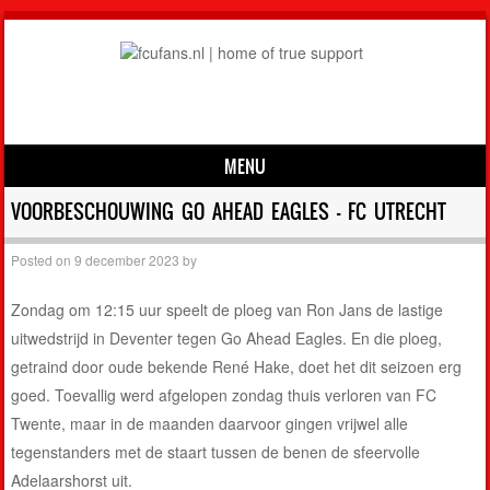
MENU
Skip to content
VOORBESCHOUWING GO AHEAD EAGLES – FC UTRECHT
Posted on
9 december 2023
by
Zondag om 12:15 uur speelt de ploeg van Ron Jans de lastige
uitwedstrijd in Deventer tegen Go Ahead Eagles. En die ploeg,
getraind door oude bekende René Hake, doet het dit seizoen erg
goed. Toevallig werd afgelopen zondag thuis verloren van FC
Twente, maar in de maanden daarvoor gingen vrijwel alle
tegenstanders met de staart tussen de benen de sfeervolle
Adelaarshorst uit.