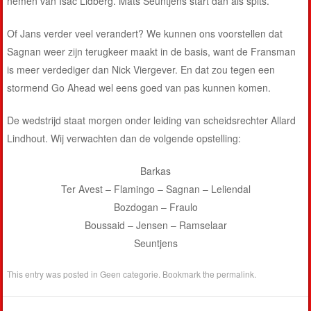
nemen van Isac Lidberg. Mats Seuntjens start dan als spits.
Of Jans verder veel verandert? We kunnen ons voorstellen dat
Sagnan weer zijn terugkeer maakt in de basis, want de Fransman
is meer verdediger dan Nick Viergever. En dat zou tegen een
stormend Go Ahead wel eens goed van pas kunnen komen.
De wedstrijd staat morgen onder leiding van scheidsrechter Allard
Lindhout. Wij verwachten dan de volgende opstelling:
Barkas
Ter Avest – Flamingo – Sagnan – Leliendal
Bozdogan – Fraulo
Boussaid – Jensen – Ramselaar
Seuntjens
This entry was posted in
Geen categorie
. Bookmark the
permalink
.