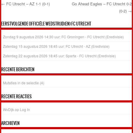
←
FC Utrecht – AZ 1-1 (0-1)
Go Ahead Eagles – FC Utrecht 0-2
(0-2)
→
Post navigation
EERSTVOLGENDE OFFICIËLE WEDSTRIJD(EN) FC UTRECHT
Zondag 9 augustus 2026 14:30 uur: FC Groningen - FC Utrecht (Eredivisie)
Zaterdag 15 augustus 2026 18:45 uur: FC Utrecht - AZ (Eredivisie)
Zaterdag 22 augustus 2026 18:45 uur: Sparta - FC Utrecht (Eredivisie)
RECENTE BERICHTEN
Mutaties in de selectie (4)
RECENTE REACTIES
WvDijk
op
Log In
ARCHIEVEN