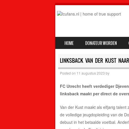
SKIP TO CONTENT
HOME
DONATEUR WORDEN
MENU
LINKSBACK VAN DER KUST NAAR
Posted on
11 augustus 2023
by
FC Utrecht heeft verdediger Djeven
linksback maakt per direct de ove
Van der Kust maakt als elfjarig talent
de volledige jeugdopleiding van de D
debuut in het betaalde voetbal. Anderh