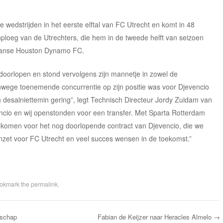
ële wedstrijden in het eerste elftal van FC Utrecht en komt in 48
tenploeg van de Utrechters, die hem in de tweede helft van seizoen
aanse Houston Dynamo FC.
doorlopen en stond vervolgens zijn mannetje in zowel de
Vanwege toenemende concurrentie op zijn positie was voor Djevencio
en desalniettemin gering”, legt Technisch Directeur Jordy Zuidam van
encio en wij openstonden voor een transfer. Met Sparta Rotterdam
ekomen voor het nog doorlopende contract van Djevencio, die we
inzet voor FC Utrecht en veel succes wensen in de toekomst.”
ookmark the
permalink
.
fschap
Fabian de Keijzer naar Heracles Almelo
→