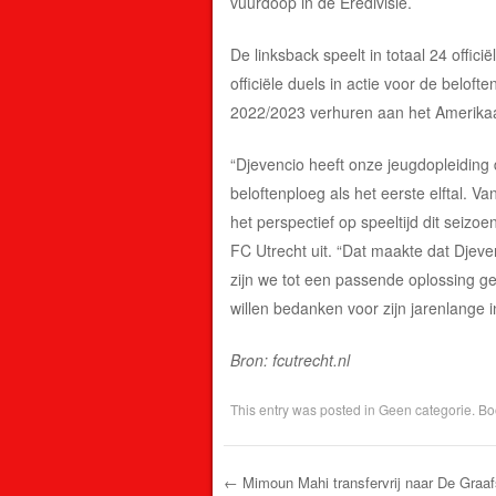
vuurdoop in de Eredivisie.
De linksback speelt in totaal 24 offici
officiële duels in actie voor de belof
2022/2023 verhuren aan het Amerik
“Djevencio heeft onze jeugdopleiding 
beloftenploeg als het eerste elftal. 
het perspectief op speeltijd dit seizo
FC Utrecht uit. “Dat maakte dat Djev
zijn we tot een passende oplossing g
willen bedanken voor zijn jarenlange 
Bron: fcutrecht.nl
This entry was posted in
Geen categorie
. B
←
Mimoun Mahi transfervrij naar De Graa