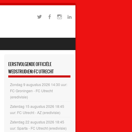
EERSTVOLGENDE OFFICIËLE
WEDSTRIJD(EN) FC UTRECHT
Zondag 9 augustus 2026 14:30 uur:
FC Groningen - FC Utrecht
(eredivisie)
Zaterdag 15 augustus 2026 18:45
uur: FC Utrecht - AZ (eredivisie)
Zaterdag 22 augustus 2026 18:45
uur: Sparta - FC Utrecht (eredivisie)