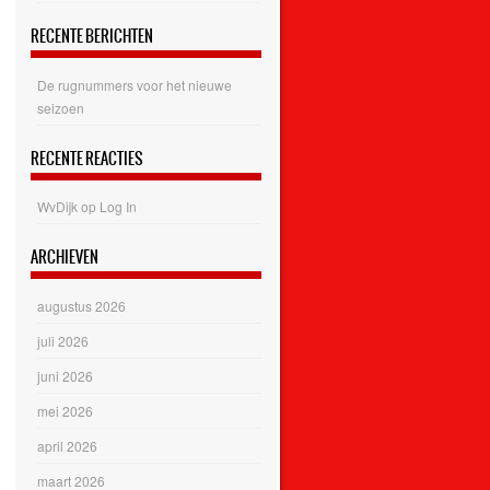
RECENTE BERICHTEN
De rugnummers voor het nieuwe
seizoen
RECENTE REACTIES
WvDijk
op
Log In
ARCHIEVEN
augustus 2026
juli 2026
juni 2026
mei 2026
april 2026
maart 2026