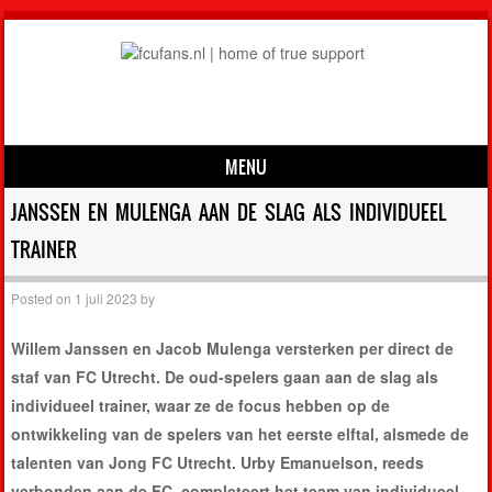
MENU
Skip to content
JANSSEN EN MULENGA AAN DE SLAG ALS INDIVIDUEEL
TRAINER
Posted on
1 juli 2023
by
Willem Janssen en Jacob Mulenga versterken per direct de
staf van FC Utrecht. De oud-spelers gaan aan de slag als
individueel trainer, waar ze de focus hebben op de
ontwikkeling van de spelers van het eerste elftal, alsmede de
talenten van Jong FC Utrecht. Urby Emanuelson, reeds
verbonden aan de FC, completeert het team van individueel