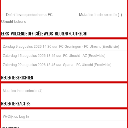
←
Definitieve speelschema FC
Mutaties in de selectie (1)
→
Utrecht bekend
Post navigation
EERSTVOLGENDE OFFICIËLE WEDSTRIJD(EN) FC UTRECHT
Zondag 9 augustus 2026 14:30 uur: FC Groningen - FC Utrecht (Eredivisie)
Zaterdag 15 augustus 2026 18:45 uur: FC Utrecht - AZ (Eredivisie)
Zaterdag 22 augustus 2026 18:45 uur: Sparta - FC Utrecht (Eredivisie)
RECENTE BERICHTEN
Mutaties in de selectie (4)
RECENTE REACTIES
WvDijk
op
Log In