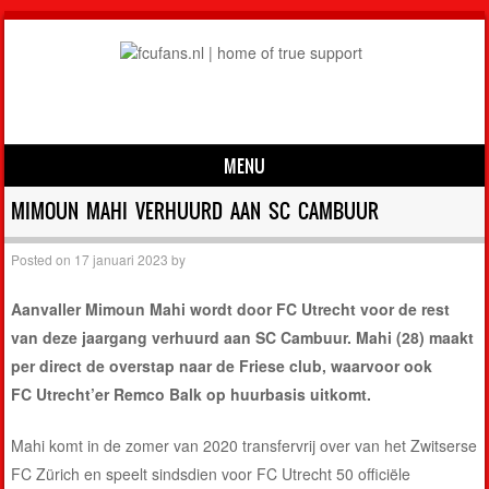
MENU
Skip to content
MIMOUN MAHI VERHUURD AAN SC CAMBUUR
Posted on
17 januari 2023
by
Aanvaller Mimoun Mahi wordt door FC Utrecht voor de rest
van deze jaargang verhuurd aan SC Cambuur. Mahi (28) maakt
per direct de overstap naar de Friese club, waarvoor ook
FC Utrecht’er Remco Balk op huurbasis uitkomt.
Mahi komt in de zomer van 2020 transfervrij over van het Zwitserse
FC Zürich en speelt sindsdien voor FC Utrecht 50 officiële