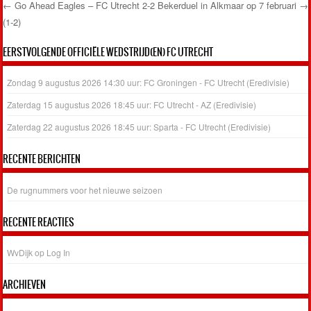
←
Go Ahead Eagles – FC Utrecht 2-2
Bekerduel in Alkmaar op 7 februari
→
(1-2)
Post navigation
EERSTVOLGENDE OFFICIËLE WEDSTRIJD(EN) FC UTRECHT
Zondag 9 augustus 2026 14:30 uur: FC Groningen - FC Utrecht (Eredivisie)
Zaterdag 15 augustus 2026 18:45 uur: FC Utrecht - AZ (Eredivisie)
Zaterdag 22 augustus 2026 18:45 uur: Sparta - FC Utrecht (Eredivisie)
RECENTE BERICHTEN
De rugnummers voor het nieuwe seizoen
RECENTE REACTIES
WvDijk
op
Log In
ARCHIEVEN