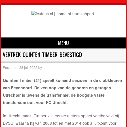
MENU
Skip to content
VERTREK QUINTEN TIMBER BEVESTIGD
Posted on
28 juli 2022
by
Quinten Timber (21) speelt komend seizoen in de clubkleuren
van Feyenoord. De verkoop van de geboren en getogen
Utrechter is tevens de transfer met de hoogste vaste
transfersom ooit voor FC Utrecht.
In Utrecht maakt Timber zijn eerste meters op het voetbalveld bij
DVSU, waarna hij van 2008 tot en met 2014 ook al uitkomt voor