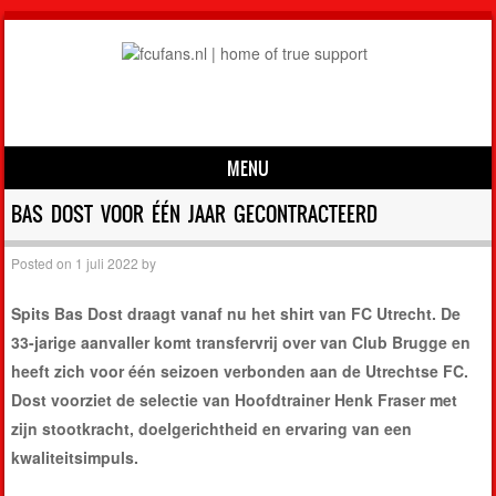
MENU
Skip to content
BAS DOST VOOR ÉÉN JAAR GECONTRACTEERD
Posted on
1 juli 2022
by
Spits Bas Dost draagt vanaf nu het shirt van FC Utrecht. De
33-jarige aanvaller komt transfervrij over van Club Brugge en
heeft zich voor één seizoen verbonden aan de Utrechtse FC.
Dost voorziet de selectie van Hoofdtrainer Henk Fraser met
zijn stootkracht, doelgerichtheid en ervaring van een
kwaliteitsimpuls.