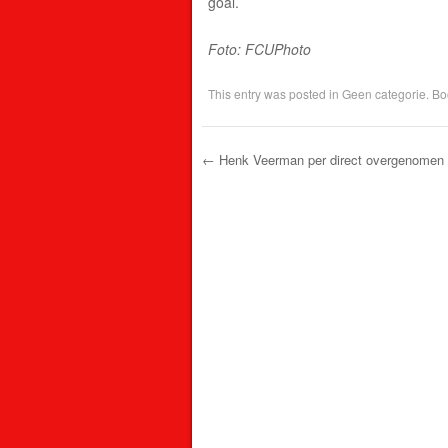
goal.
Foto: FCUPhoto
This entry was posted in
Geen categorie
. B
←
Henk Veerman per direct overgenomen
Post navigation