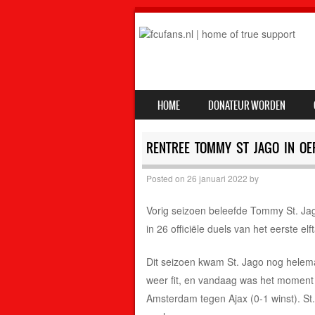
SKIP TO CONTENT
HOME
DONATEUR WORDEN
MENU
RENTREE TOMMY ST JAGO IN OE
Posted on
26 januari 2022
by
Vorig seizoen beleefde Tommy St. Jag
in 26 officiële duels van het eerste elfta
Dit seizoen kwam St. Jago nog helemaa
weer fit, en vandaag was het moment v
Amsterdam tegen Ajax (0-1 winst). St