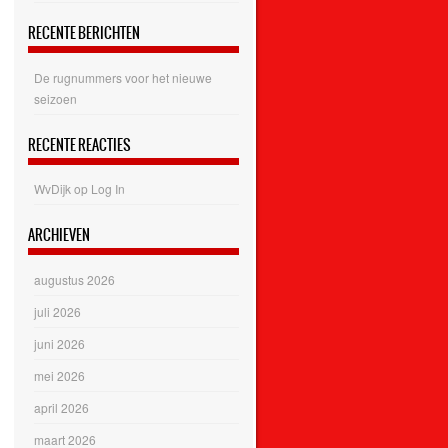
RECENTE BERICHTEN
De rugnummers voor het nieuwe
seizoen
RECENTE REACTIES
WvDijk
op
Log In
ARCHIEVEN
augustus 2026
juli 2026
juni 2026
mei 2026
april 2026
maart 2026