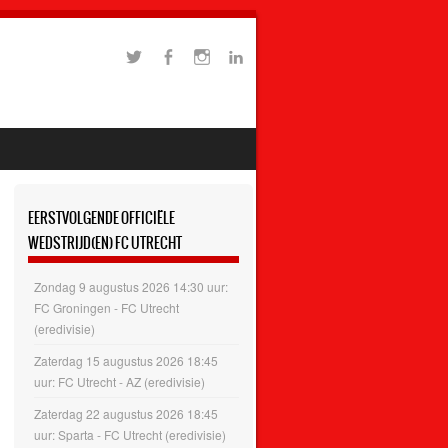
EERSTVOLGENDE OFFICIËLE
WEDSTRIJD(EN) FC UTRECHT
Zondag 9 augustus 2026 14:30 uur:
FC Groningen - FC Utrecht
(eredivisie)
Zaterdag 15 augustus 2026 18:45
uur: FC Utrecht - AZ (eredivisie)
Zaterdag 22 augustus 2026 18:45
uur: Sparta - FC Utrecht (eredivisie)