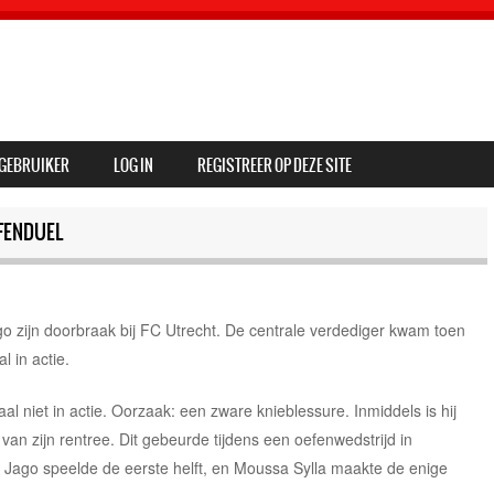
GEBRUIKER
LOG IN
REGISTREER OP DEZE SITE
FENDUEL
o zijn doorbraak bij FC Utrecht. De centrale verdediger kwam toen
l in actie.
l niet in actie. Oorzaak: een zware knieblessure. Inmiddels is hij
an zijn rentree. Dit gebeurde tijdens een oefenwedstrijd in
. Jago speelde de eerste helft, en Moussa Sylla maakte de enige