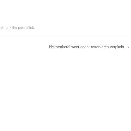
ookmark the
permalink
.
Heksenketel weer open: reserveren verplicht
→