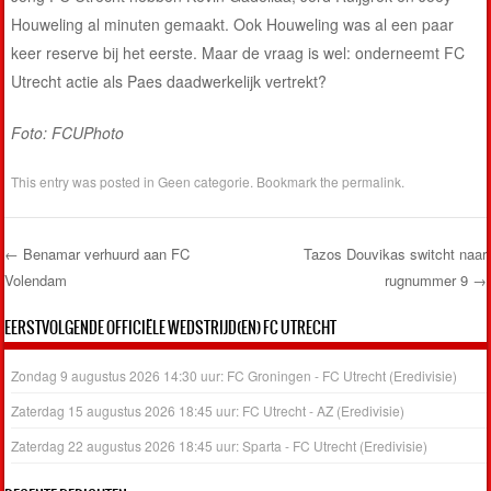
Houweling al minuten gemaakt. Ook Houweling was al een paar
keer reserve bij het eerste. Maar de vraag is wel: onderneemt FC
Utrecht actie als Paes daadwerkelijk vertrekt?
Foto: FCUPhoto
This entry was posted in
Geen categorie
. Bookmark the
permalink
.
←
Benamar verhuurd aan FC
Tazos Douvikas switcht naar
Volendam
rugnummer 9
→
Post navigation
EERSTVOLGENDE OFFICIËLE WEDSTRIJD(EN) FC UTRECHT
Zondag 9 augustus 2026 14:30 uur: FC Groningen - FC Utrecht (Eredivisie)
Zaterdag 15 augustus 2026 18:45 uur: FC Utrecht - AZ (Eredivisie)
Zaterdag 22 augustus 2026 18:45 uur: Sparta - FC Utrecht (Eredivisie)