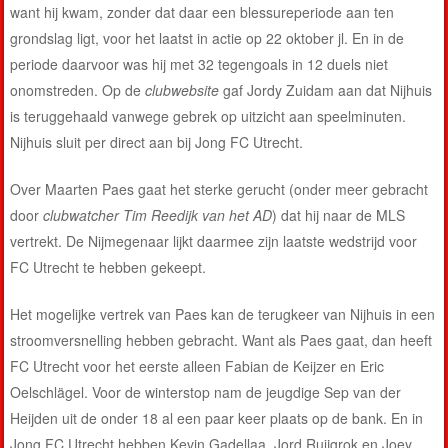
want hij kwam, zonder dat daar een blessureperiode aan ten
grondslag ligt, voor het laatst in actie op 22 oktober jl. En in de
periode daarvoor was hij met 32 tegengoals in 12 duels niet
onomstreden. Op de
clubwebsite
gaf Jordy Zuidam aan dat Nijhuis
is teruggehaald vanwege gebrek op uitzicht aan speelminuten.
Nijhuis sluit per direct aan bij Jong FC Utrecht.
Over Maarten Paes gaat het sterke gerucht (onder meer gebracht
door
clubwatcher Tim Reedijk van het AD
) dat hij naar de MLS
vertrekt. De Nijmegenaar lijkt daarmee zijn laatste wedstrijd voor
FC Utrecht te hebben gekeept.
Het mogelijke vertrek van Paes kan de terugkeer van Nijhuis in een
stroomversnelling hebben gebracht. Want als Paes gaat, dan heeft
FC Utrecht voor het eerste alleen Fabian de Keijzer en Eric
Oelschlägel. Voor de winterstop nam de jeugdige Sep van der
Heijden uit de onder 18 al een paar keer plaats op de bank. En in
Jong FC Utrecht hebben Kevin Gadellaa, Jord Ruijgrok en Joey