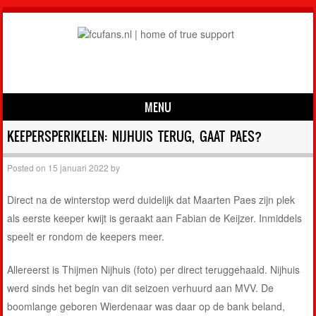
MENU
Skip to content
KEEPERSPERIKELEN: NIJHUIS TERUG, GAAT PAES?
Posted on
15 januari 2022
by
Direct na de winterstop werd duidelijk dat Maarten Paes zijn plek
als eerste keeper kwijt is geraakt aan Fabian de Keijzer. Inmiddels
speelt er rondom de keepers meer.
Allereerst is Thijmen Nijhuis (foto) per direct teruggehaald. Nijhuis
werd sinds het begin van dit seizoen verhuurd aan MVV. De
boomlange geboren Wierdenaar was daar op de bank beland,