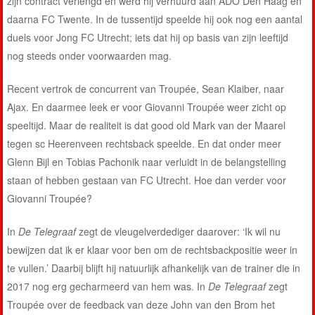
zijn contract verlengd en werd hij verhuurd aan ADO Den Haag en
daarna FC Twente. In de tussentijd speelde hij ook nog een aantal
duels voor Jong FC Utrecht; iets dat hij op basis van zijn leeftijd
nog steeds onder voorwaarden mag.
Recent vertrok de concurrent van Troupée, Sean Klaiber, naar
Ajax. En daarmee leek er voor Giovanni Troupée weer zicht op
speeltijd. Maar de realiteit is dat good old Mark van der Maarel
tegen sc Heerenveen rechtsback speelde. En dat onder meer
Glenn Bijl en Tobias Pachonik naar verluidt in de belangstelling
staan of hebben gestaan van FC Utrecht. Hoe dan verder voor
Giovanni Troupée?
In
De Telegraaf
zegt de vleugelverdediger daarover: ‘Ik wil nu
bewijzen dat ik er klaar voor ben om de rechtsbackpositie weer in
te vullen.’ Daarbij blijft hij natuurlijk afhankelijk van de trainer die in
2017 nog erg gecharmeerd van hem was. In
De Telegraaf
zegt
Troupée over de feedback van deze John van den Brom het