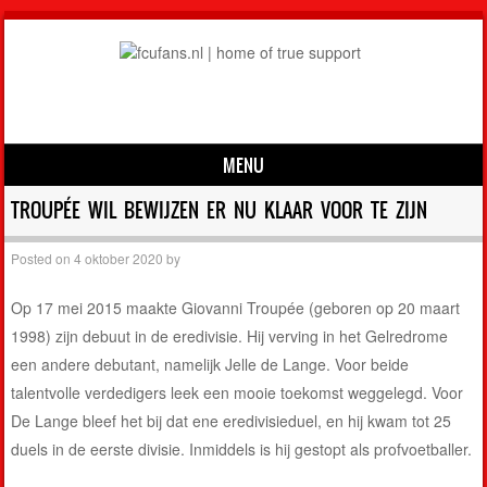
MENU
Skip to content
TROUPÉE WIL BEWIJZEN ER NU KLAAR VOOR TE ZIJN
Posted on
4 oktober 2020
by
Op 17 mei 2015 maakte Giovanni Troupée (geboren op 20 maart
1998) zijn debuut in de eredivisie. Hij verving in het Gelredrome
een andere debutant, namelijk Jelle de Lange. Voor beide
talentvolle verdedigers leek een mooie toekomst weggelegd. Voor
De Lange bleef het bij dat ene eredivisieduel, en hij kwam tot 25
duels in de eerste divisie. Inmiddels is hij gestopt als profvoetballer.