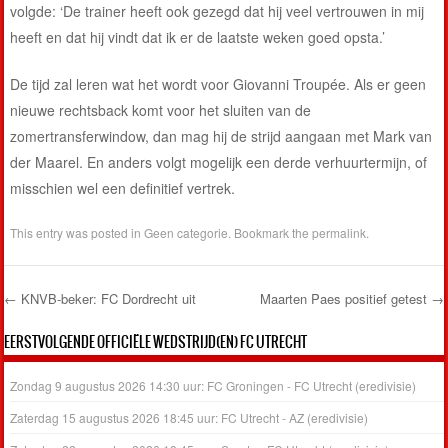
volgde: ‘De trainer heeft ook gezegd dat hij veel vertrouwen in mij
heeft en dat hij vindt dat ik er de laatste weken goed opsta.’
De tijd zal leren wat het wordt voor Giovanni Troupée. Als er geen
nieuwe rechtsback komt voor het sluiten van de
zomertransferwindow, dan mag hij de strijd aangaan met Mark van
der Maarel. En anders volgt mogelijk een derde verhuurtermijn, of
misschien wel een definitief vertrek.
This entry was posted in
Geen categorie
. Bookmark the
permalink
.
←
KNVB-beker: FC Dordrecht uit
Maarten Paes positief getest
→
Post navigation
EERSTVOLGENDE OFFICIËLE WEDSTRIJD(EN) FC UTRECHT
Zondag 9 augustus 2026 14:30 uur: FC Groningen - FC Utrecht (eredivisie)
Zaterdag 15 augustus 2026 18:45 uur: FC Utrecht - AZ (eredivisie)