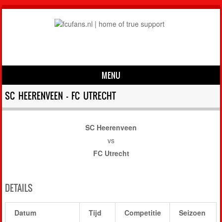
MENU
Skip to content
SC HEERENVEEN – FC UTRECHT
SC Heerenveen
vs
FC Utrecht
DETAILS
Datum
Tijd
Competitie
Seizoen