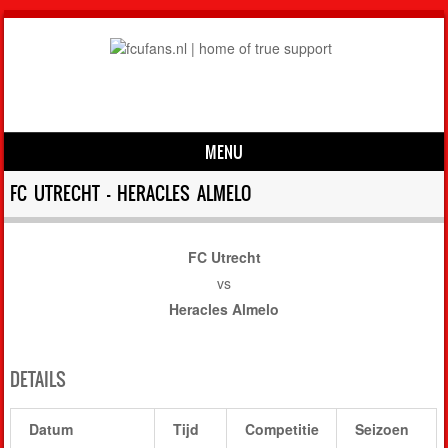
MENU
Skip to content
FC UTRECHT – HERACLES ALMELO
FC Utrecht
vs
Heracles Almelo
DETAILS
Datum
Tijd
Competitie
Seizoen