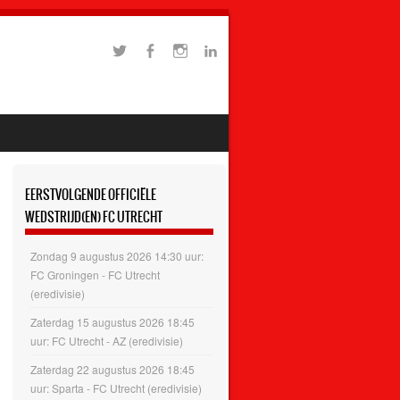
EERSTVOLGENDE OFFICIËLE
WEDSTRIJD(EN) FC UTRECHT
Zondag 9 augustus 2026 14:30 uur:
FC Groningen - FC Utrecht
(eredivisie)
Zaterdag 15 augustus 2026 18:45
uur: FC Utrecht - AZ (eredivisie)
Zaterdag 22 augustus 2026 18:45
uur: Sparta - FC Utrecht (eredivisie)