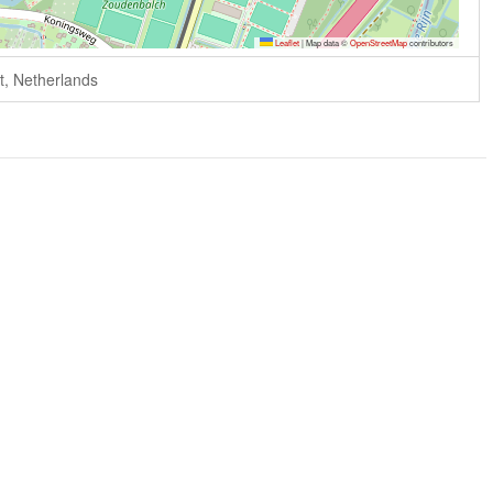
Leaflet
|
Map data ©
OpenStreetMap
contributors
t, Netherlands