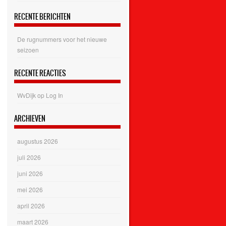
RECENTE BERICHTEN
De rugnummers voor het nieuwe
seizoen
RECENTE REACTIES
WvDijk
op
Log In
ARCHIEVEN
augustus 2026
juli 2026
juni 2026
mei 2026
april 2026
maart 2026